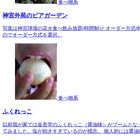
食べ物系
神宮外苑のビアガーデン
写真は神宮球場の花火食べ飲み放題(時間制)とオーダー方式
のでオーダー方式を選択。
食べ物系
ふくれっこ
以前我が家では金吾堂のふくれっこ（醤油味）がブームとな
てみました。塩が効きすぎているのが残念。 個人的には醤油