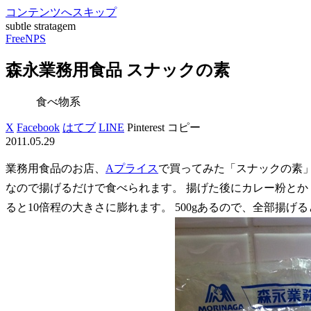
コンテンツへスキップ
subtle stratagem
FreeNPS
森永業務用食品 スナックの素
食べ物系
X
Facebook
はてブ
LINE
Pinterest
コピー
2011.05.29
業務用食品のお店、
Aプライス
で買ってみた「スナックの素」3
なので揚げるだけで食べられます。 揚げた後にカレー粉とか
ると10倍程の大きさに膨れます。 500gあるので、全部揚げ