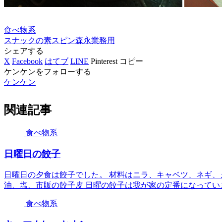
食べ物系
スナックの素
スピン
森永
業務用
シェアする
X
Facebook
はてブ
LINE
Pinterest
コピー
ケンケンをフォローする
ケンケン
関連記事
食べ物系
日曜日の餃子
日曜日の夕食は餃子でした。 材料はニラ、キャベツ、ネギ
油、塩、市販の餃子皮 日曜の餃子は我が家の定番になってい
食べ物系