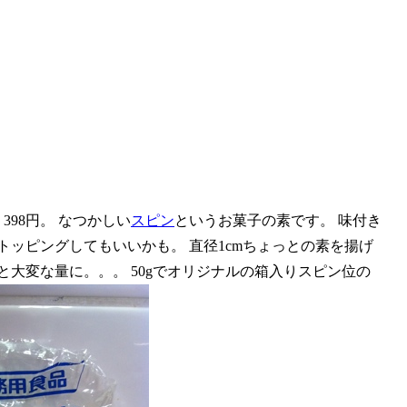
98円。 なつかしい
スピン
というお菓子の素です。 味付き
トッピングしてもいいかも。 直径1cmちょっとの素を揚げ
ると大変な量に。。。 50gでオリジナルの箱入りスピン位の