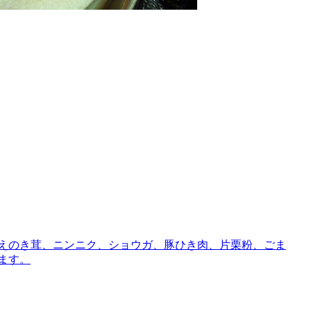
、えのき茸、ニンニク、ショウガ、豚ひき肉、片栗粉、ごま
ます。