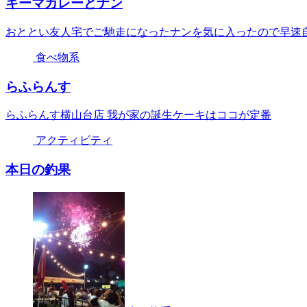
キーマカレーとナン
おととい友人宅でご馳走になったナンを気に入ったので早速
食べ物系
らふらんす
らふらんす横山台店 我が家の誕生ケーキはココが定番
アクティビティ
本日の釣果