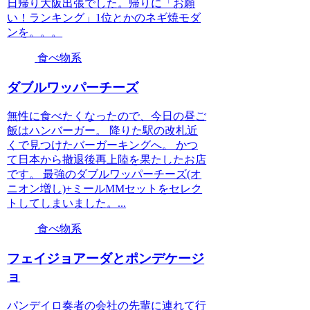
日帰り大阪出張でした。帰りに「お願
い！ランキング」1位とかのネギ焼モダ
ンを。。。
食べ物系
ダブルワッパーチーズ
無性に食べたくなったので、今日の昼ご
飯はハンバーガー。 降りた駅の改札近
くで見つけたバーガーキングへ。 かつ
て日本から撤退後再上陸を果たしたお店
です。 最強のダブルワッパーチーズ(オ
ニオン増し)+ミールMMセットをセレク
トしてしまいました。...
食べ物系
フェイジョアーダとポンデケージ
ョ
パンデイロ奏者の会社の先輩に連れて行