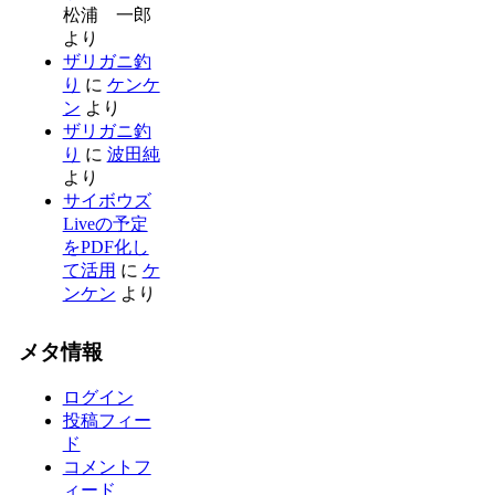
松浦 一郎
より
ザリガニ釣
り
に
ケンケ
ン
より
ザリガニ釣
り
に
波田純
より
サイボウズ
Liveの予定
をPDF化し
て活用
に
ケ
ンケン
より
メタ情報
ログイン
投稿フィー
ド
コメントフ
ィード