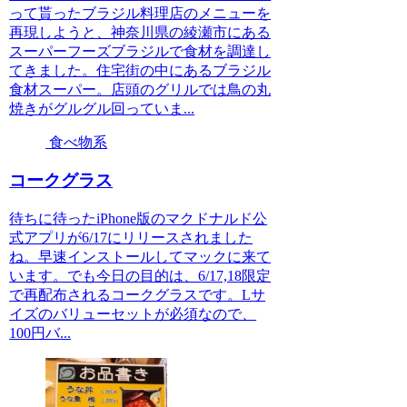
って貰ったブラジル料理店のメニューを
再現しようと、神奈川県の綾瀬市にある
スーパーフーズブラジルで食材を調達し
てきました。住宅街の中にあるブラジル
食材スーパー。店頭のグリルでは鳥の丸
焼きがグルグル回っていま...
食べ物系
コークグラス
待ちに待ったiPhone版のマクドナルド公
式アプリが6/17にリリースされました
ね。早速インストールしてマックに来て
います。でも今日の目的は、6/17,18限定
で再配布されるコークグラスです。Lサ
イズのバリューセットが必須なので、
100円バ...