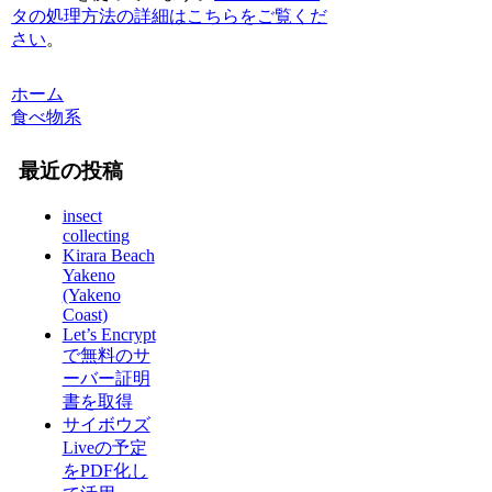
タの処理方法の詳細はこちらをご覧くだ
さい
。
ホーム
食べ物系
最近の投稿
insect
collecting
Kirara Beach
Yakeno
(Yakeno
Coast)
Let’s Encrypt
で無料のサ
ーバー証明
書を取得
サイボウズ
Liveの予定
をPDF化し