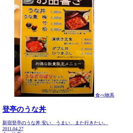
食べ物系
登亭のうな丼
新宿登亭のうな丼 安い、うまい、また行きたい。
2011.04.27