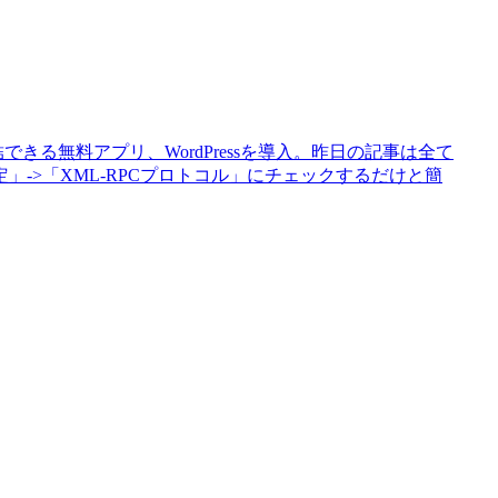
できる無料アプリ、WordPressを導入。昨日の記事は全て
->「XML-RPCプロトコル」にチェックするだけと簡