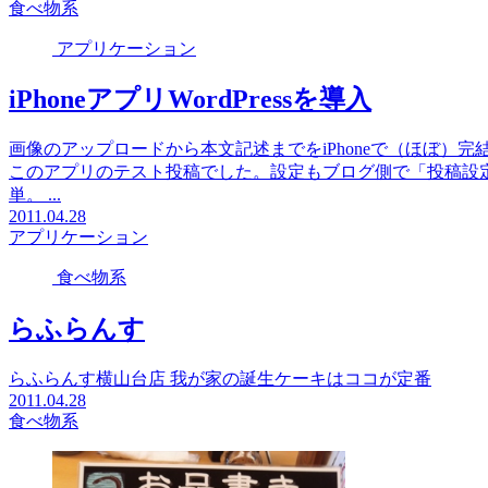
食べ物系
アプリケーション
iPhoneアプリWordPressを導入
画像のアップロードから本文記述までをiPhoneで（ほぼ）完結
このアプリのテスト投稿でした。設定もブログ側で「投稿設定」
単。 ...
2011.04.28
アプリケーション
食べ物系
らふらんす
らふらんす横山台店 我が家の誕生ケーキはココが定番
2011.04.28
食べ物系