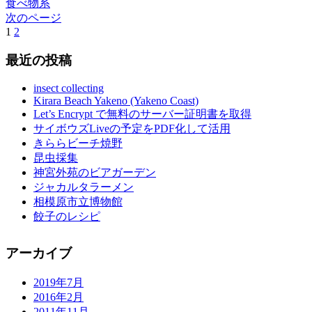
食べ物系
次のページ
1
2
次
へ
最近の投稿
insect collecting
Kirara Beach Yakeno (Yakeno Coast)
Let’s Encrypt で無料のサーバー証明書を取得
サイボウズLiveの予定をPDF化して活用
きららビーチ焼野
昆虫採集
神宮外苑のビアガーデン
ジャカルタラーメン
相模原市立博物館
餃子のレシピ
アーカイブ
2019年7月
2016年2月
2011年11月