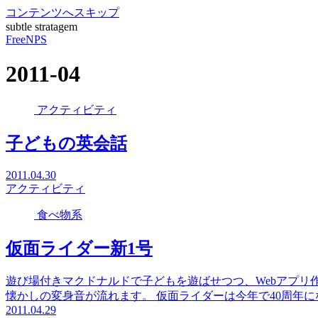
コンテンツへスキップ
subtle stratagem
FreeNPS
2011-04
アクティビティ
子どもの英会話
2011.04.30
アクティビティ
食べ物系
仮面ライダー新1号
遊び場付きマクドナルドで子どもを遊ばせつつ、Webアプリ
懐かしの変身音が流れます。 仮面ライダーは今年で40周年
2011.04.29