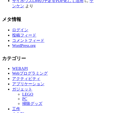
サイボウズLiveの予定をPDF化して活用
に
ケ
ンケン
より
メタ情報
ログイン
投稿フィード
コメントフィード
WordPress.org
カテゴリー
WEBAPI
Webプログラミング
アクティビティ
アプリケーション
ガジェット
LEGO
PC
掃除グッズ
工作