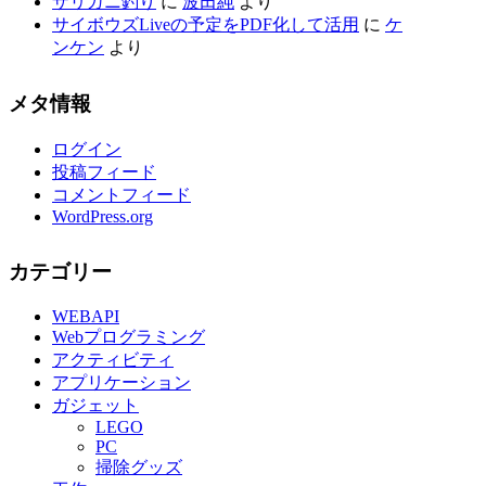
ザリガニ釣り
に
波田純
より
サイボウズLiveの予定をPDF化して活用
に
ケ
ンケン
より
メタ情報
ログイン
投稿フィード
コメントフィード
WordPress.org
カテゴリー
WEBAPI
Webプログラミング
アクティビティ
アプリケーション
ガジェット
LEGO
PC
掃除グッズ