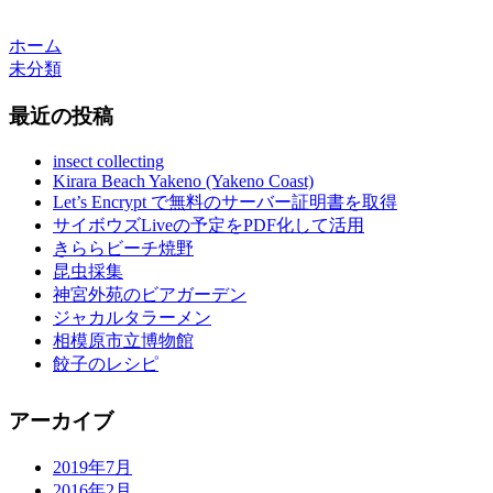
ホーム
未分類
最近の投稿
insect collecting
Kirara Beach Yakeno (Yakeno Coast)
Let’s Encrypt で無料のサーバー証明書を取得
サイボウズLiveの予定をPDF化して活用
きららビーチ焼野
昆虫採集
神宮外苑のビアガーデン
ジャカルタラーメン
相模原市立博物館
餃子のレシピ
アーカイブ
2019年7月
2016年2月