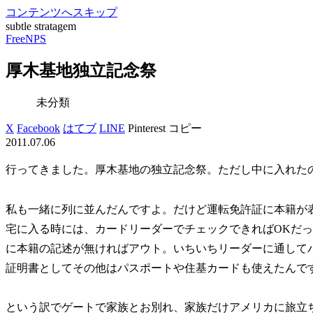
コンテンツへスキップ
subtle stratagem
FreeNPS
厚木基地独立記念祭
未分類
X
Facebook
はてブ
LINE
Pinterest
コピー
2011.07.06
行ってきました。厚木基地の独立記念祭。ただし中に入れた
私も一緒に列に並んだんですよ。だけど運転免許証に本籍が
宅に入る時には、カードリーダーでチェックできればOKだ
に本籍の記述が無ければアウト。いちいちリーダーに通して
証明書としてその他はパスポートや住基カードも使えたんで
という訳でゲートで家族とお別れ、家族だけアメリカに旅立