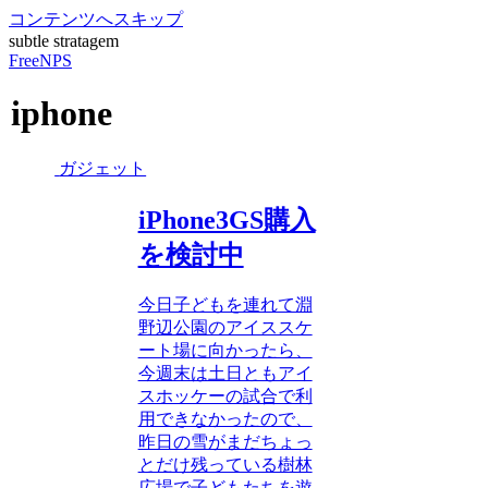
コンテンツへスキップ
subtle stratagem
FreeNPS
iphone
ガジェット
iPhone3GS購入
を検討中
今日子どもを連れて淵
野辺公園のアイススケ
ート場に向かったら、
今週末は土日ともアイ
スホッケーの試合で利
用できなかったので、
昨日の雪がまだちょっ
とだけ残っている樹林
広場で子どもたちを遊