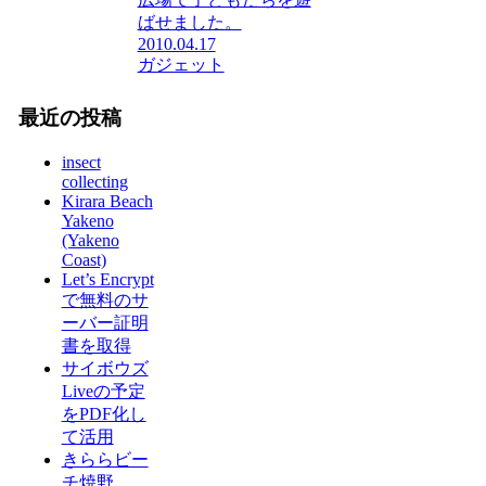
ばせました。
2010.04.17
ガジェット
最近の投稿
insect
collecting
Kirara Beach
Yakeno
(Yakeno
Coast)
Let’s Encrypt
で無料のサ
ーバー証明
書を取得
サイボウズ
Liveの予定
をPDF化し
て活用
きららビー
チ焼野