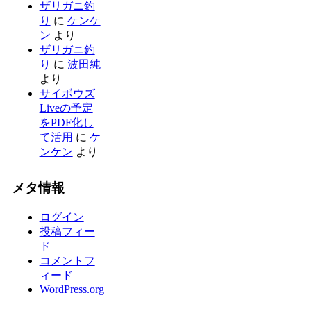
ザリガニ釣
り
に
ケンケ
ン
より
ザリガニ釣
り
に
波田純
より
サイボウズ
Liveの予定
をPDF化し
て活用
に
ケ
ンケン
より
メタ情報
ログイン
投稿フィー
ド
コメントフ
ィード
WordPress.org