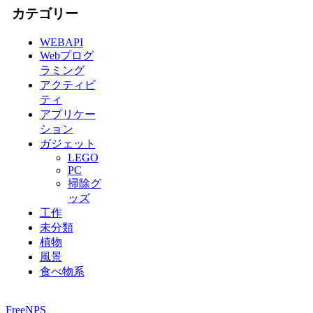
カテゴリー
WEBAPI
Webプログ
ラミング
アクティビ
ティ
アプリケー
ション
ガジェット
LEGO
PC
掃除グ
ッズ
工作
未分類
植物
風景
食べ物系
FreeNPS