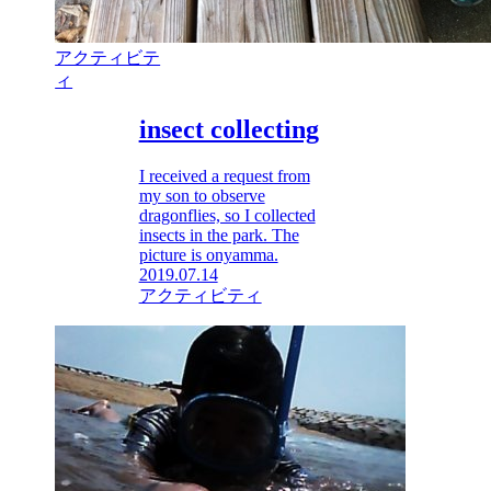
アクティビテ
ィ
insect collecting
I received a request from
my son to observe
dragonflies, so I collected
insects in the park. The
picture is onyamma.
2019.07.14
アクティビティ