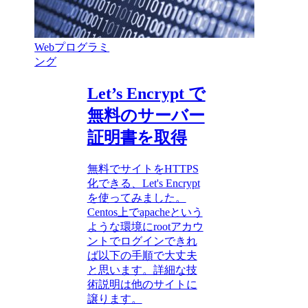
Webプログラミ
ング
Let’s Encrypt で
無料のサーバー
証明書を取得
無料でサイトをHTTPS
化できる、Let's Encrypt
を使ってみました。
Centos上でapacheという
ような環境にrootアカウ
ントでログインできれ
ば以下の手順で大丈夫
と思います。詳細な技
術説明は他のサイトに
譲ります。