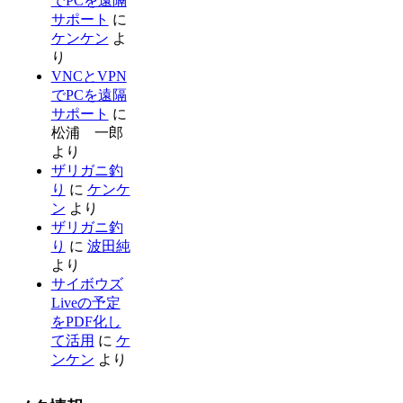
でPCを遠隔
サポート
に
ケンケン
よ
り
VNCとVPN
でPCを遠隔
サポート
に
松浦 一郎
より
ザリガニ釣
り
に
ケンケ
ン
より
ザリガニ釣
り
に
波田純
より
サイボウズ
Liveの予定
をPDF化し
て活用
に
ケ
ンケン
より