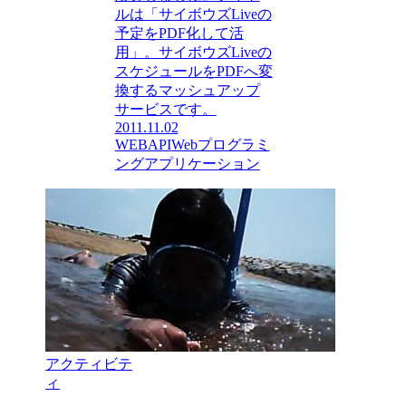
ルは「サイボウズLiveの
予定をPDF化して活
用」。サイボウズLiveの
スケジュールをPDFへ変
換するマッシュアップ
サービスです。
2011.11.02
WEBAPI
Webプログラミ
ング
アプリケーション
アクティビテ
ィ