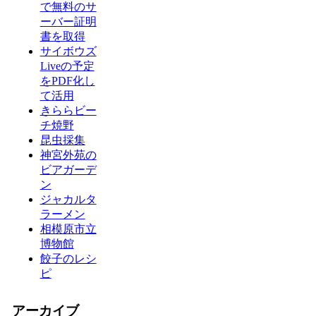
で無料のサ
ーバー証明
書を取得
サイボウズ
Liveの予定
をPDF化し
て活用
きららビー
チ焼野
昆虫採集
神宮外苑の
ビアガーデ
ン
ジャカルタ
ラーメン
相模原市立
博物館
餃子のレシ
ピ
アーカイブ