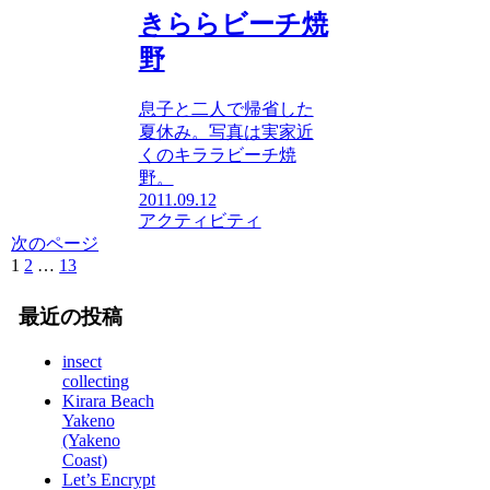
きららビーチ焼
野
息子と二人で帰省した
夏休み。写真は実家近
くのキララビーチ焼
野。
2011.09.12
アクティビティ
次のページ
1
2
…
13
次
へ
最近の投稿
insect
collecting
Kirara Beach
Yakeno
(Yakeno
Coast)
Let’s Encrypt