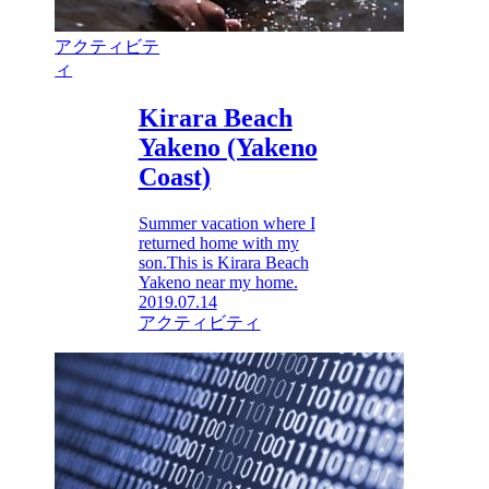
アクティビテ
ィ
Kirara Beach
Yakeno (Yakeno
Coast)
Summer vacation where I
returned home with my
son.This is Kirara Beach
Yakeno near my home.
2019.07.14
アクティビティ