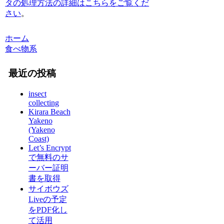
タの処理方法の詳細はこちらをご覧くだ
さい
。
ホーム
食べ物系
最近の投稿
insect
collecting
Kirara Beach
Yakeno
(Yakeno
Coast)
Let’s Encrypt
で無料のサ
ーバー証明
書を取得
サイボウズ
Liveの予定
をPDF化し
て活用