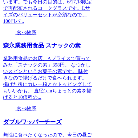
います。でも今日の目的は、6/17,18限定
で再配布されるコークグラスです。Lサ
イズのバリューセットが必須なので、
100円バ...
食べ物系
森永業務用食品 スナックの素
業務用食品のお店、Aプライスで買って
みた「スナックの素」398円。 なつかし
いスピンというお菓子の素です。 味付
きなので揚げるだけで食べられます。
揚げた後にカレー粉とかトッピングして
もいいかも。 直径1cmちょっとの素を揚
げると10倍程の...
食べ物系
ダブルワッパーチーズ
無性に食べたくなったので、今日の昼ご