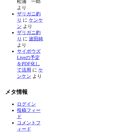
松浦 一郎
より
ザリガニ釣
り
に
ケンケ
ン
より
ザリガニ釣
り
に
波田純
より
サイボウズ
Liveの予定
をPDF化し
て活用
に
ケ
ンケン
より
メタ情報
ログイン
投稿フィー
ド
コメントフ
ィード