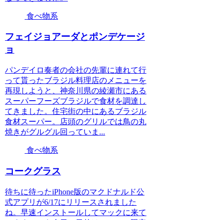
食べ物系
フェイジョアーダとポンデケージ
ョ
パンデイロ奏者の会社の先輩に連れて行
って貰ったブラジル料理店のメニューを
再現しようと、神奈川県の綾瀬市にある
スーパーフーズブラジルで食材を調達し
てきました。住宅街の中にあるブラジル
食材スーパー。店頭のグリルでは鳥の丸
焼きがグルグル回っていま...
食べ物系
コークグラス
待ちに待ったiPhone版のマクドナルド公
式アプリが6/17にリリースされました
ね。早速インストールしてマックに来て