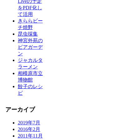
Liveの予定
をPDF化し
て活用
きららビー
チ焼野
昆虫採集
神宮外苑の
ビアガーデ
ン
ジャカルタ
ラーメン
相模原市立
博物館
餃子のレシ
ピ
アーカイブ
2019年7月
2016年2月
2011年11月