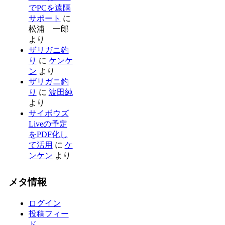
でPCを遠隔
サポート
に
松浦 一郎
より
ザリガニ釣
り
に
ケンケ
ン
より
ザリガニ釣
り
に
波田純
より
サイボウズ
Liveの予定
をPDF化し
て活用
に
ケ
ンケン
より
メタ情報
ログイン
投稿フィー
ド