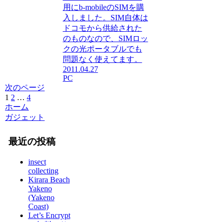
用にb-mobileのSIMを購
入しました。SIM自体は
ドコモから供給された
のものなので、SIMロッ
クの光ポータブルでも
問題なく使えてます。
2011.04.27
PC
次のページ
1
2
…
4
次
ホーム
へ
ガジェット
最近の投稿
insect
collecting
Kirara Beach
Yakeno
(Yakeno
Coast)
Let’s Encrypt