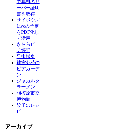
で無料のサ
ーバー証明
書を取得
サイボウズ
Liveの予定
をPDF化し
て活用
きららビー
チ焼野
昆虫採集
神宮外苑の
ビアガーデ
ン
ジャカルタ
ラーメン
相模原市立
博物館
餃子のレシ
ピ
アーカイブ