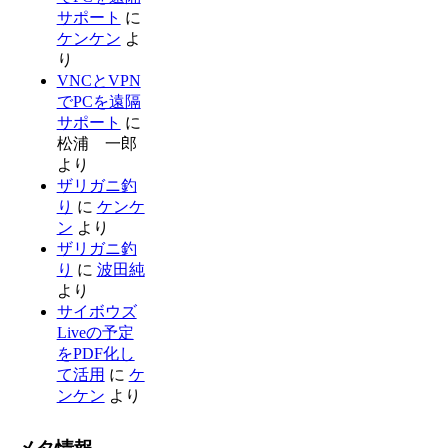
サポート
に
ケンケン
よ
り
VNCとVPN
でPCを遠隔
サポート
に
松浦 一郎
より
ザリガニ釣
り
に
ケンケ
ン
より
ザリガニ釣
り
に
波田純
より
サイボウズ
Liveの予定
をPDF化し
て活用
に
ケ
ンケン
より