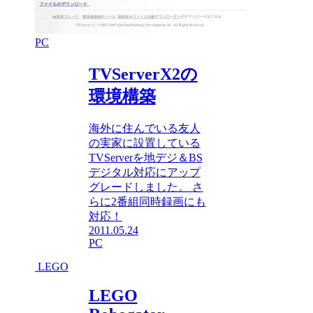
PC
TVServerX2の
環境構築
海外に住んでいる友人
の実家に設置している
TVServerを地デジ＆BS
デジタル対応にアップ
グレードしました。 さ
らに2番組同時録画にも
対応！
2011.05.24
PC
LEGO
LEGO