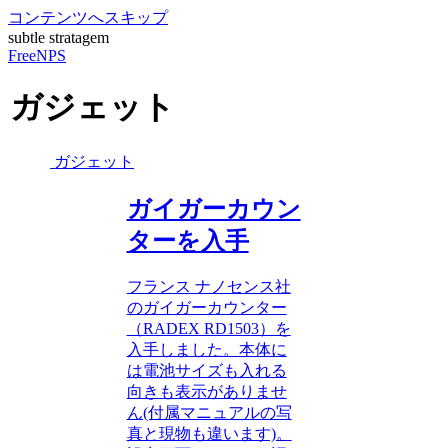
コンテンツへスキップ
subtle stratagem
FreeNPS
ガジェット
ガジェット
ガイガーカウン
ターを入手
フランス ナノセンス社
のガイガーカウンター
（RADEX RD1503）を
入手しました。本体に
は電池サイズも入れる
向きも表示がありませ
ん(付属マニュアルの写
真と現物も違います)。